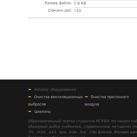
Размер файла:
7.8 KB
Скачано раз:
133
Каталог оборудования
Очистка вентиляционных
Очистка приточного
выбросов
воздуха
Циклоны
Образовательный портал студентов МГУИЭ. На нашем сай
обширный выбор учебников, справочников, методичек (мето
.frt, .m3d, .a3d, .spw, .kdw, .frw, .cdw файлов. Желае