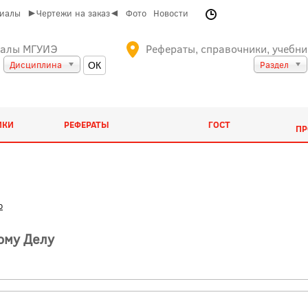
риалы
►Чертежи на заказ◄
Фото
Новости
иалы МГУИЭ
Рефераты, справочники, учебни
Дисциплина
Раздел
ИКИ
РЕФЕРАТЫ
ГОСТ
ПР
о
ому Делу