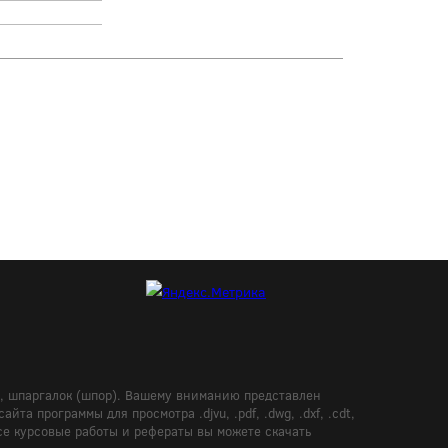
в, шпаргалок (шпор). Вашему вниманию представлен
а программы для просмотра .djvu, .pdf, .dwg, .dxf, .cdt,
Все курсовые работы и рефераты вы можете скачать