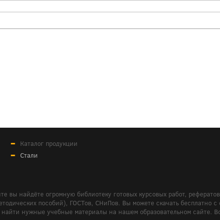
Каталог продукции
Стали
те вы найдёте огромную библиотеку готовых курсовых работ, реферато
дических пособий), ГОСТов, СНиПов. Вы можете скачать бесплатно с сайт
м вам найти нужные учебные материалы на нашем образовательном сайте. 