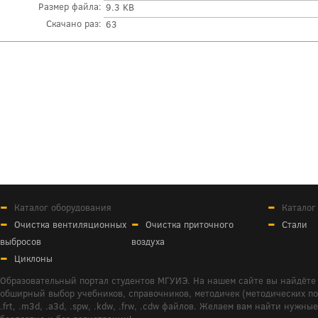
Размер файла:
9.3 KB
Скачано раз:
63
Каталог оборудования
Каталог
Очистка вентиляционных
Очистка приточного
Стали
выбросов
воздуха
Циклоны
Образовательный портал студентов МГУИЭ. На нашем сайте вы найдёте 
обширный выбор учебников, справочников, методичек (методических пособ
.frt, .m3d, .a3d, .spw, .kdw, .frw, .cdw файлов. Желаем вам найти ну