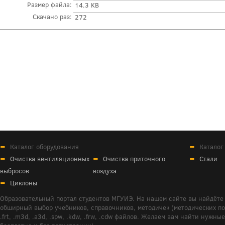
Размер файла:
14.3 KB
Скачано раз:
272
Каталог оборудования
Каталог
Очистка вентиляционных
Очистка приточного
Стали
выбросов
воздуха
Циклоны
Образовательный портал студентов МГУИЭ. На нашем сайте вы найдёте 
обширный выбор учебников, справочников, методичек (методических пособ
.frt, .m3d, .a3d, .spw, .kdw, .frw, .cdw файлов. Желаем вам найти ну