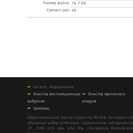
Размер файла:
16.7 KB
Скачано раз:
49
Каталог оборудования
Очистка вентиляционных
Очистка приточного
выбросов
воздуха
Циклоны
Образовательный портал студентов МГУИЭ. На нашем сай
обширный выбор учебников, справочников, методичек (мето
.frt, .m3d, .a3d, .spw, .kdw, .frw, .cdw файлов. Желае