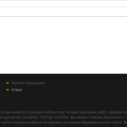
Каталог продукции
Стали
те вы найдёте огромную библиотеку готовых курсовых работ, реферато
дических пособий), ГОСТов, СНиПов. Вы можете скачать бесплатно с сайт
м вам найти нужные учебные материалы на нашем образовательном сайте. 