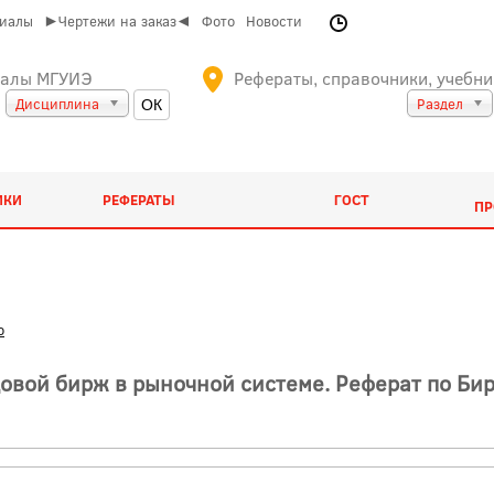
риалы
►Чертежи на заказ◄
Фото
Новости
иалы МГУИЭ
Рефераты, справочники, учебни
Дисциплина
Раздел
ИКИ
РЕФЕРАТЫ
ГОСТ
ПР
о
овой бирж в рыночной системе. Реферат по Би