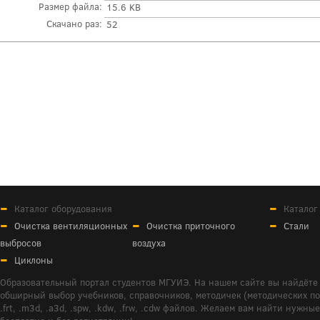
Размер файла:
15.6 KB
Скачано раз:
52
Каталог оборудования
Каталог
Очистка вентиляционных
Очистка приточного
Стали
выбросов
воздуха
Циклоны
Образовательный портал студентов МГУИЭ. На нашем сайте вы найдёте 
обширный выбор учебников, справочников, методичек (методических пособ
.frt, .m3d, .a3d, .spw, .kdw, .frw, .cdw файлов. Желаем вам найти ну