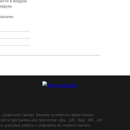
ости в воздухе.
ределы
орючими
в, шпаргалок (шпор). Вашему вниманию представлен
а программы для просмотра .djvu, .pdf, .dwg, .dxf, .cdt,
Все курсовые работы и рефераты вы можете скачать