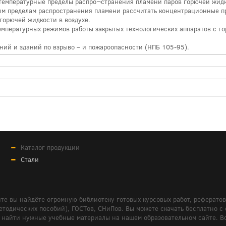
температурные пределы распро¬странения пламени паров горючей жидк
ым пределам распространения пламени рассчитать концентрационные п
горючей жидкости в воздухе.
температурных режимов работы закрытых технологических аппаратов с г
ний и зданий по взрыво – и пожароопасности (НПБ 105-95).
Каталог продукции
Стали
те вы найдёте огромную библиотеку готовых курсовых работ, реферато
дических пособий), ГОСТов, СНиПов. Вы можете скачать бесплатно с сайт
м вам найти нужные учебные материалы на нашем образовательном сайте. 