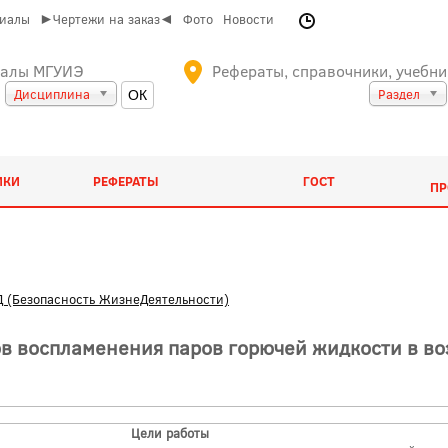
риалы
►Чертежи на заказ◄
Фото
Новости
иалы МГУИЭ
Рефераты, справочники, учебни
Дисциплина
Раздел
ИКИ
РЕФЕРАТЫ
ГОСТ
ПР
 (Безопасность ЖизнеДеятельности)
в воспламенения паров горючей жидкости в во
Цели работы