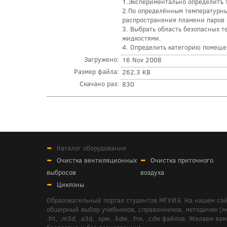
1.Экспериментально определитъ 
2.По определённым температурн
распространения пламени паров 
3. Выбрать область безопасных 
жидкостями.
4. Определить категорию помеще
Загружено:
16 Nov 2008
Размер файла:
262.3 KB
Скачано раз:
830
Каталог оборудования
Очистка вентиляционных
Очистка приточного
выбросов
воздуха
Циклоны
Образовательный портал студентов МГУИЭ. На нашем сай
обширный выбор учебников, справочников, методичек (мето
.frt, .m3d, .a3d, .spw, .kdw, .frw, .cdw файлов. Желае