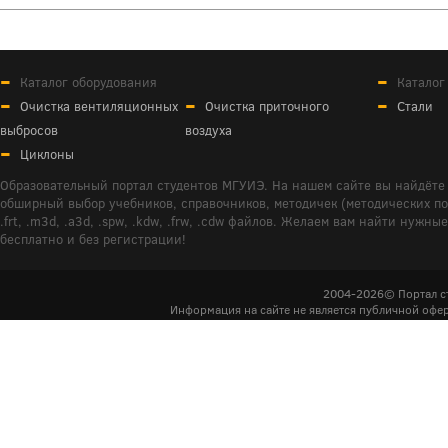
Каталог оборудования
Каталог
Очистка вентиляционных
Очистка приточного
Стали
выбросов
воздуха
Циклоны
Образовательный портал студентов МГУИЭ. На нашем сайте вы найдёте 
обширный выбор учебников, справочников, методичек (методических пособ
.frt, .m3d, .a3d, .spw, .kdw, .frw, .cdw файлов. Желаем вам найти ну
бесплатно и без регистрации!
2004-2026© Портал с
Информация на сайте не является публичной офер