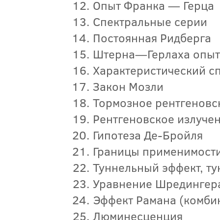
Опыт Франка — Герца
Спектральные серии
Постоянная Ридберга
Штерна—Герлаха опы
Характеристический с
Закон Мозли
Тормозное рентгеновс
Рентгеновское излуче
Гипотеза Де-Бройля
Границы применимости
Туннельный эффект, т
Уравнение Шредингера
Эффект Рамана (комби
Люминесценция