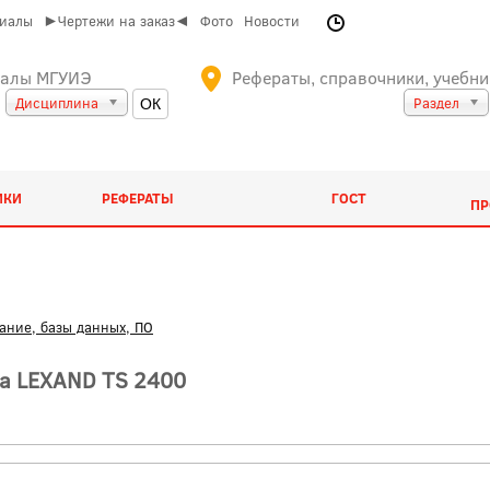
риалы
►Чертежи на заказ◄
Фото
Новости
иалы МГУИЭ
Рефераты, справочники, учебни
Дисциплина
Раздел
ИКИ
РЕФЕРАТЫ
ГОСТ
ПР
ание, базы данных, ПО
а LEXAND TS 2400