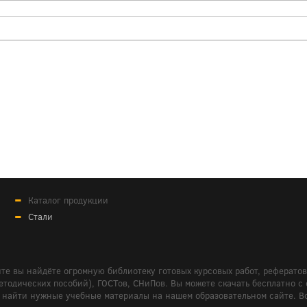
Каталог продукции
Стали
те вы найдёте огромную библиотеку готовых курсовых работ, реферато
дических пособий), ГОСТов, СНиПов. Вы можете скачать бесплатно с сайт
м вам найти нужные учебные материалы на нашем образовательном сайте. 