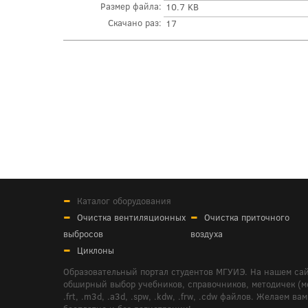
Размер файла:
10.7 KB
Скачано раз:
17
Каталог оборудования
Очистка вентиляционных
Очистка приточного
выбросов
воздуха
Циклоны
Образовательный портал студентов МГУИЭ. На нашем сай
обширный выбор учебников, справочников, методичек (мето
.frt, .m3d, .a3d, .spw, .kdw, .frw, .cdw файлов. Желае