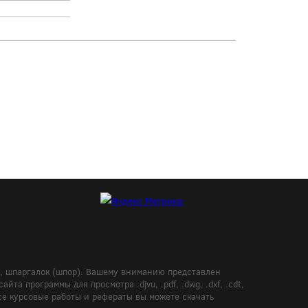
в, шпаргалок (шпор). Вашему вниманию представлен
а программы для просмотра .djvu, .pdf, .dwg, .dxf, .cdt,
Все курсовые работы и рефераты вы можете скачать