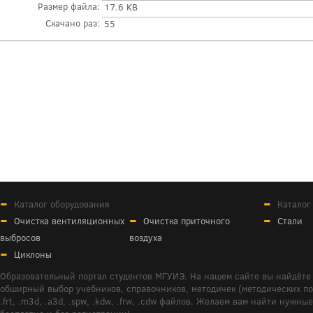
Размер файла:
17.6 KB
Скачано раз:
55
Каталог оборудования
Каталог
Очистка вентиляционных
Очистка приточного
Стали
выбросов
воздуха
Циклоны
Образовательный портал студентов МГУИЭ. На нашем сайте вы найдёте 
обширный выбор учебников, справочников, методичек (методических пособ
.frt, .m3d, .a3d, .spw, .kdw, .frw, .cdw файлов. Желаем вам найти ну