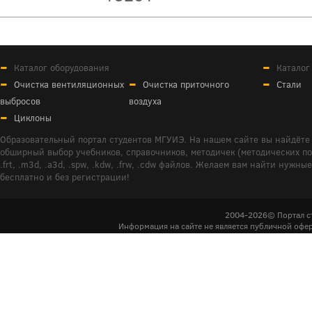
Каталог оборудования
Каталог
Очистка вентиляционных
Очистка приточного
Стали
выбросов
воздуха
Циклоны
Образовательный портал студентов МГУИЭ. На нашем сайте вы найдёте 
обширный выбор учебников, справочников, методичек (методических пособ
.frt, .m3d, .a3d, .spw, .kdw, .frw, .cdw файлов. Желаем вам найти ну
бесплатно и без регистрации!
2004-2026© Портал с
Информация на сайте не является публичной офер