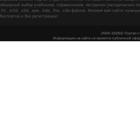
обширный выбор учебников, справочников, методичек (методических пособ
.frt, .m3d, .a3d, .spw, .kdw, .frw, .cdw файлов. Желаем вам найти ну
бесплатно и без регистрации!
2004-2026© Портал с
Информация на сайте не является публичной офер