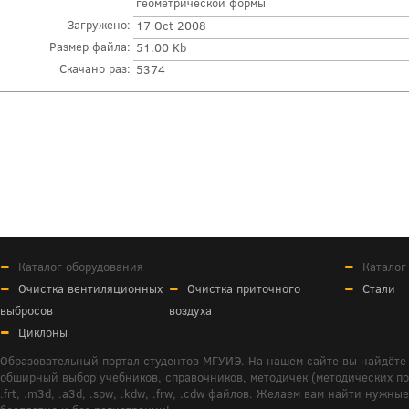
геометрической формы
Загружено:
17 Oct 2008
Размер файла:
51.00 Kb
Скачано раз:
5374
Каталог оборудования
Каталог
Очистка вентиляционных
Очистка приточного
Стали
выбросов
воздуха
Циклоны
Образовательный портал студентов МГУИЭ. На нашем сайте вы найдёте 
обширный выбор учебников, справочников, методичек (методических пособ
.frt, .m3d, .a3d, .spw, .kdw, .frw, .cdw файлов. Желаем вам найти ну