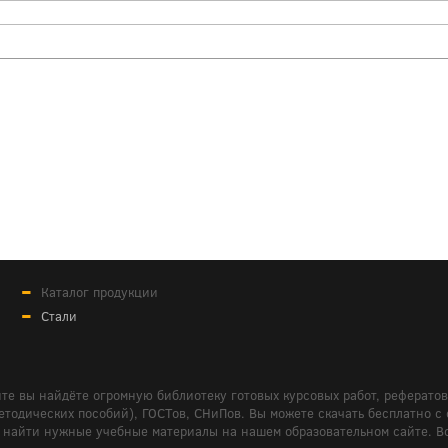
Каталог продукции
Стали
те вы найдёте огромную библиотеку готовых курсовых работ, реферато
дических пособий), ГОСТов, СНиПов. Вы можете скачать бесплатно с сайт
м вам найти нужные учебные материалы на нашем образовательном сайте. 