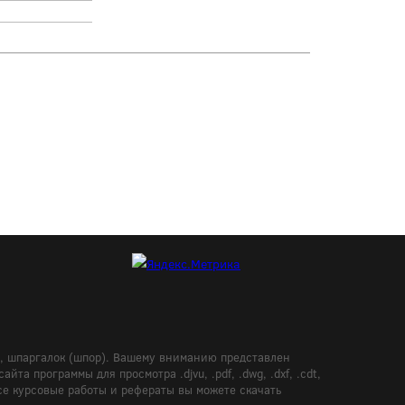
в, шпаргалок (шпор). Вашему вниманию представлен
а программы для просмотра .djvu, .pdf, .dwg, .dxf, .cdt,
Все курсовые работы и рефераты вы можете скачать