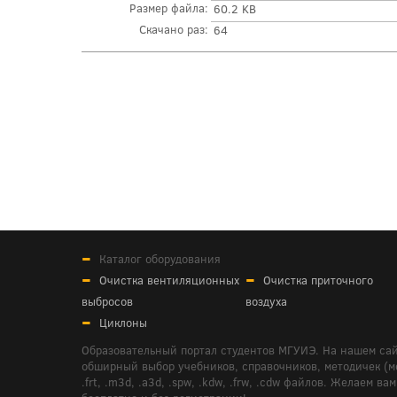
Размер файла:
60.2 KB
Скачано раз:
64
Каталог оборудования
Очистка вентиляционных
Очистка приточного
выбросов
воздуха
Циклоны
Образовательный портал студентов МГУИЭ. На нашем сай
обширный выбор учебников, справочников, методичек (мето
.frt, .m3d, .a3d, .spw, .kdw, .frw, .cdw файлов. Желае