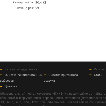
Размер файла:
50.4 KB
Скачано раз:
53
Каталог оборудования
Каталог
Очистка вентиляционных
Очистка приточного
Стали
выбросов
воздуха
Циклоны
Образовательный портал студентов МГУИЭ. На нашем сайте вы найдёте 
обширный выбор учебников, справочников, методичек (методических пособ
.frt, .m3d, .a3d, .spw, .kdw, .frw, .cdw файлов. Желаем вам найти ну