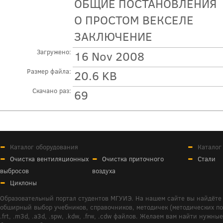
ОБЩИЕ ПОСТАНОВЛЕНИЯ
O ПРОСТОМ ВЕКСЕЛЕ
ЗАКЛЮЧЕНИЕ
Загружено:
16 Nov 2008
Размер файла:
20.6 KB
Скачано раз:
69
Каталог оборудования
Каталог
Очистка вентиляционных
Очистка приточного
Стали
выбросов
воздуха
Циклоны
Образовательный портал студентов МГУИЭ. На нашем сайте вы найдёте 
обширный выбор учебников, справочников, методичек (методических пособ
.frt, .m3d, .a3d, .spw, .kdw, .frw, .cdw файлов. Желаем вам найти ну