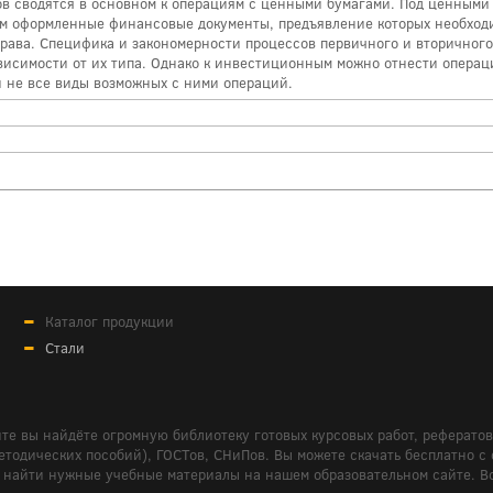
в сводятся в основном к операциям с ценными бумагами. Под ценными
м оформленные финансовые документы, предъявление которых необход
рава. Специфика и закономерности процессов первичного и вторичног
висимости от их типа. Однако к инвестиционным можно отнести операц
и не все виды возможных с ними операций.
Каталог продукции
Стали
те вы найдёте огромную библиотеку готовых курсовых работ, реферато
дических пособий), ГОСТов, СНиПов. Вы можете скачать бесплатно с сайт
м вам найти нужные учебные материалы на нашем образовательном сайте. 