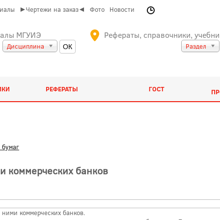
риалы
►Чертежи на заказ◄
Фото
Новости
иалы МГУИЭ
Рефераты, справочники, учебни
Дисциплина
Раздел
ИКИ
РЕФЕРАТЫ
ГОСТ
ПР
 бумаг
ми коммерческих банков
 ними коммерческих банков.