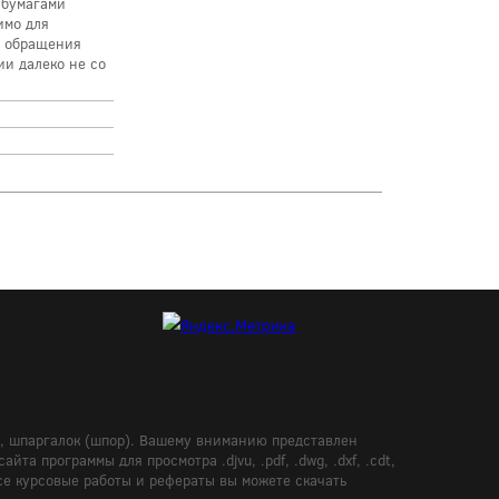
 бумагами
имо для
о обращения
ии далеко не со
в, шпаргалок (шпор). Вашему вниманию представлен
а программы для просмотра .djvu, .pdf, .dwg, .dxf, .cdt,
Все курсовые работы и рефераты вы можете скачать