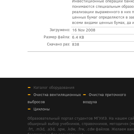
Инвестиционные операции банко
понимаются специальным образо
реализации выраженного в них п
ценных бумаг определяются в за
всеми видами ценных бумах, да 
Загружено:
16 Nov 2008
Размер файла:
6.4 KB
Скачано раз:
838
Каталог оборудования
Очистка вентиляционных
Очистка приточного
выбросов
воздуха
Циклоны
Образовательный портал студентов МГУИЭ. На нашем сай
обширный выбор учебников, справочников, методичек (мето
.frt, .m3d, .a3d, .spw, .kdw, .frw, .cdw файлов. Желае