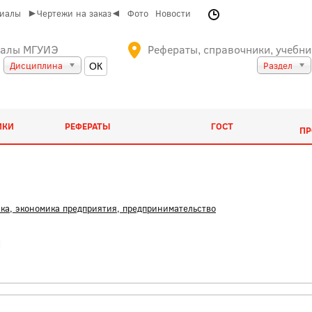
риалы
►Чертежи на заказ◄
Фото
Новости
иалы МГУИЭ
Рефераты, справочники, учебни
Дисциплина
Раздел
ИКИ
РЕФЕРАТЫ
ГОСТ
ПР
ка, экономика предприятия, предпринимательство
ы