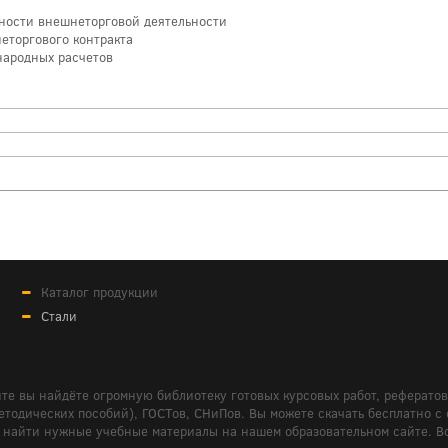
нности внешнеторговой деятельности
неторгового контракта
народных расчетов
Каталог продукции
Стали
те вы найдёте огромную библиотеку готовых курсовых работ, реферато
дических пособий), ГОСТов, СНиПов. Вы можете скачать бесплатно с сайт
м вам найти нужные учебные материалы на нашем образовательном сайте. 