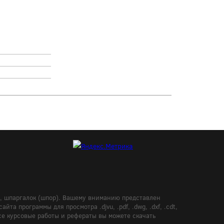
в, шпаргалок (шпор). Вашему вниманию представлен
а программы для просмотра .djvu, .pdf, .dwg, .dxf, .cdt,
Все курсовые работы и рефераты вы можете скачать