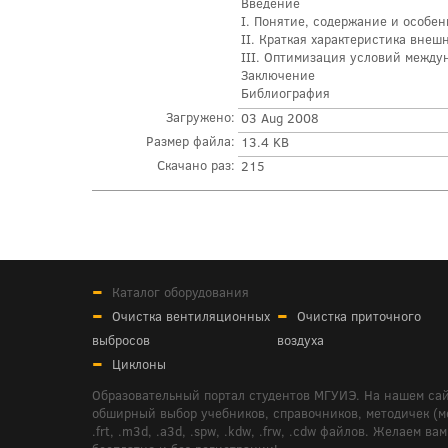
Введение
I. Понятие, содержание и особе
II. Краткая характеристика внеш
III. Оптимизация условий между
Заключение
Библиография
Загружено:
03 Aug 2008
Размер файла:
13.4 KB
Скачано раз:
215
Каталог оборудования
Очистка вентиляционных
Очистка приточного
выбросов
воздуха
Циклоны
Образовательный портал студентов МГУИЭ. На нашем сай
обширный выбор учебников, справочников, методичек (мето
.frt, .m3d, .a3d, .spw, .kdw, .frw, .cdw файлов. Желае