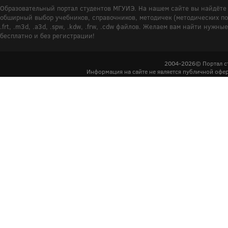
Образовательный портал студентов МГУИЭ. На нашем сайте вы найдёте 
обширный выбор учебников, справочников, методичек (методических пособ
.frt, .m3d, .a3d, .spw, .kdw, .frw, .cdw файлов. Желаем вам найти ну
бесплатно и без регистрации!
2004-2026© Портал с
Информация на сайте не является публичной офер