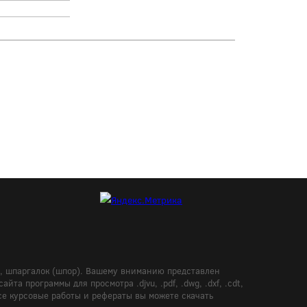
в, шпаргалок (шпор). Вашему вниманию представлен
а программы для просмотра .djvu, .pdf, .dwg, .dxf, .cdt,
Все курсовые работы и рефераты вы можете скачать