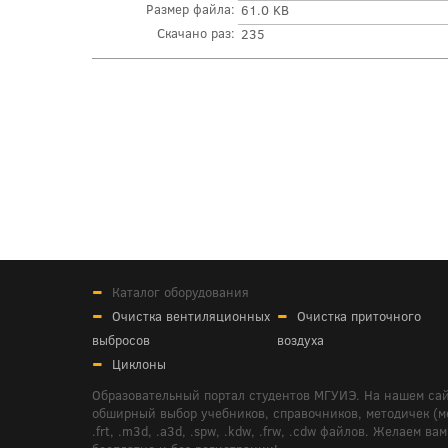
Размер файла:
61.0 KB
Скачано раз:
235
Каталог оборудования
Очистка вентиляционных
Очистка приточного
выбросов
воздуха
Циклоны
Образовательный портал студентов МГУИЭ. На нашем сай
обширный выбор учебников, справочников, методичек (мето
.frt, .m3d, .a3d, .spw, .kdw, .frw, .cdw файлов. Желае