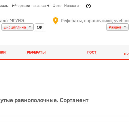
риалы
►Чертежи на заказ◄
Фото
Новости
иалы МГУИЭ
Рефераты, справочники, учебни
Дисциплина
Раздел
ИКИ
РЕФЕРАТЫ
ГОСТ
ПР
утые равнополочные. Сортамент