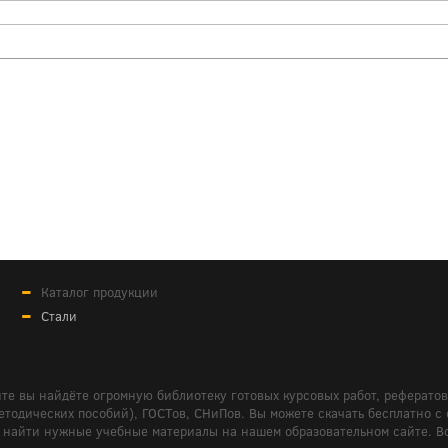
Каталог продукции
Стали
те вы найдёте огромную библиотеку готовых курсовых работ, реферато
дических пособий), ГОСТов, СНиПов. Вы можете скачать бесплатно с сайт
м вам найти нужные учебные материалы на нашем образовательном сайте. 