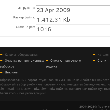
Загружено:
23 Apr 2009
Размер файла:
1,412.31 Kb
Скачано раз:
1016
Каталог оборудования
Каталог
Очистка вентиляционных
Очистка приточного
Стали
выбросов
воздуха
Циклоны
Образовательный портал студентов МГУИЭ. На нашем сайте вы найдёте 
обширный выбор учебников, справочников, методичек (методических пособ
.frt, .m3d, .a3d, .spw, .kdw, .frw, .cdw файлов. Желаем вам найти ну
бесплатно и без регистрации!
2004-2026© Портал с