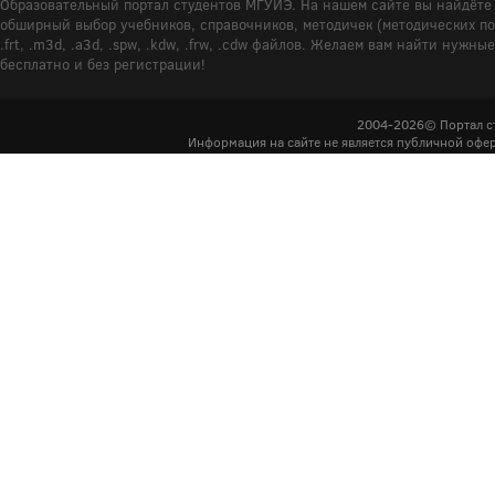
Образовательный портал студентов МГУИЭ. На нашем сайте вы найдёте 
обширный выбор учебников, справочников, методичек (методических пособ
.frt, .m3d, .a3d, .spw, .kdw, .frw, .cdw файлов. Желаем вам найти ну
бесплатно и без регистрации!
2004-2026© Портал с
Информация на сайте не является публичной офер