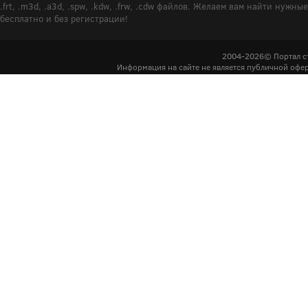
.frt, .m3d, .a3d, .spw, .kdw, .frw, .cdw файлов. Желаем вам найти ну
бесплатно и без регистрации!
2004-2026© Портал с
Информация на сайте не является публичной офер