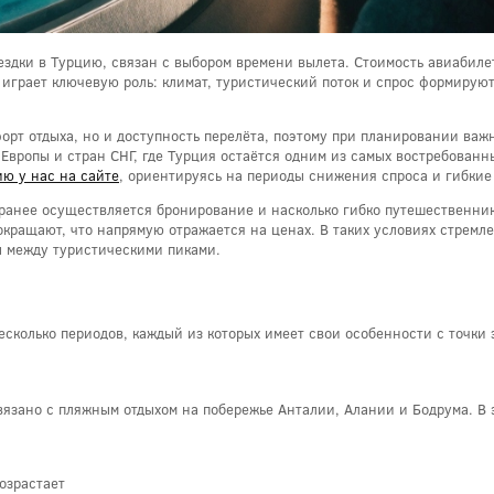
здки в Турцию, связан с выбором времени вылета. Стоимость авиабилет
играет ключевую роль: климат, туристический поток и спрос формирую
форт отдыха, но и доступность перелёта, поэтому при планировании важ
 Европы и стран СНГ, где Турция остаётся одним из самых востребован
ию у нас на сайте
, ориентируясь на периоды снижения спроса и гибкие
заранее осуществляется бронирование и насколько гибко путешественни
окращают, что напрямую отражается на ценах. В таких условиях стремл
ы между туристическими пиками.
сколько периодов, каждый из которых имеет свои особенности с точки 
язано с пляжным отдыхом на побережье Анталии, Алании и Бодрума. В э
озрастает