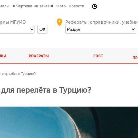
риалы
►Чертежи на заказ◄
Фото
Новости
иалы МГУИЭ
Рефераты, справочники, учебни
ИКИ
РЕФЕРАТЫ
ГОСТ
ПР
я перелёта в Турцию?
 для перелёта в Турцию?