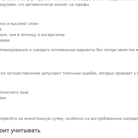
кулами, что автоматически влияет на тарифы.
нно в высокий сезон
х
вле, чем в пятницу и воскресенье
дками
к планированию и находить оптимальные варианты без потери качества 
ие путешественники допускают типичные ошибки, которые приводят к 
тического пика
зон
 перелёта на значительную сумму, особенно на востребованных направ
оит учитывать