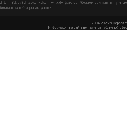
.frt, .m3d, .a3d, .spw, .kdw, .frw, .cdw файлов. Желаем вам найти ну
бесплатно и без регистрации!
2004-2026© Портал с
Информация на сайте не является публичной офер