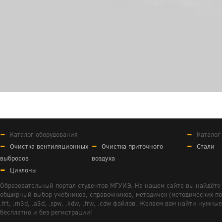
Каталог оборудования
Каталог
Очистка вентиляционных
Очистка приточного
Стали
выбросов
воздуха
Циклоны
Образовательный портал студентов МГУИЭ. На нашем сайте вы найдёте 
обширный выбор учебников, справочников, методичек (методических пособ
.frt, .m3d, .a3d, .spw, .kdw, .frw, .cdw файлов. Желаем вам найти ну
бесплатно и без регистрации!