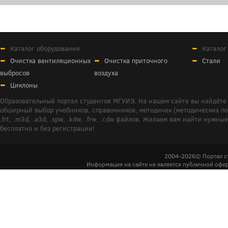
Каталог оборудования
Каталог
Очистка вентиляционных
Очистка приточного
Стали
выбросов
воздуха
Циклоны
Образовательный портал студентов МГУИЭ. На нашем сайте вы найдёте 
обширный выбор учебников, справочников, методичек (методических пособ
.frt, .m3d, .a3d, .spw, .kdw, .frw, .cdw файлов. Желаем вам найти ну
бесплатно и без регистрации!
2004-2026© Портал с
Информация на сайте не является публичной офер