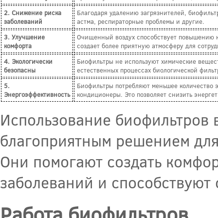
2. Снижение риска
Благодаря удалению загрязнителей, биофильтр
заболеваний
астма, респираторные проблемы и другие.
3. Улучшение
Очищенный воздух способствует повышению ком
комфорта
создает более приятную атмосферу для сотруд
4. Экологически
Биофильтры не используют химические вещест
безопасны
естественных процессах биологической фильт
5.
Биофильтры потребляют меньшее количество э
Энергоэффективность
кондиционеры. Это позволяет снизить энергет
Использование биофильтров в
благоприятным решением для 
Они помогают создать комфор
заболеваний и способствуют
Работа биофильтров