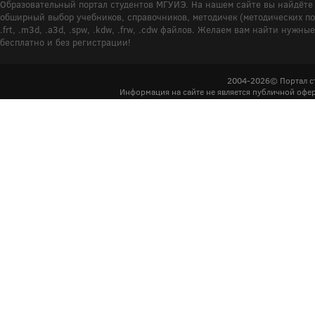
Образовательный портал студентов МГУИЭ. На нашем сайте вы найдёте 
обширный выбор учебников, справочников, методичек (методических пособ
.frt, .m3d, .a3d, .spw, .kdw, .frw, .cdw файлов. Желаем вам найти ну
бесплатно и без регистрации!
2004-2026© Портал с
Информация на сайте не является публичной офер