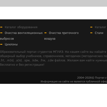
Каталог оборудования
Каталог
Очистка вентиляционных
Очистка приточного
Стали
выбросов
воздуха
Циклоны
Образовательный портал студентов МГУИЭ. На нашем сайте вы найдёте 
обширный выбор учебников, справочников, методичек (методических пособ
.frt, .m3d, .a3d, .spw, .kdw, .frw, .cdw файлов. Желаем вам найти ну
бесплатно и без регистрации!
2004-2026© Портал с
Информация на сайте не является публичной офер