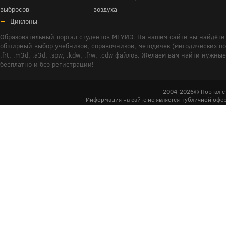
выбросов
воздуха
Циклоны
Образовательный портал студентов МГУИЭ. На нашем сайте вы найдёте 
обширный выбор учебников, справочников, методичек (методических пособ
.frt, .m3d, .a3d, .spw, .kdw, .frw, .cdw файлов. Желаем вам найти ну
бесплатно и без регистрации!
2004-2026© Портал с
Информация на сайте не является публичной офер