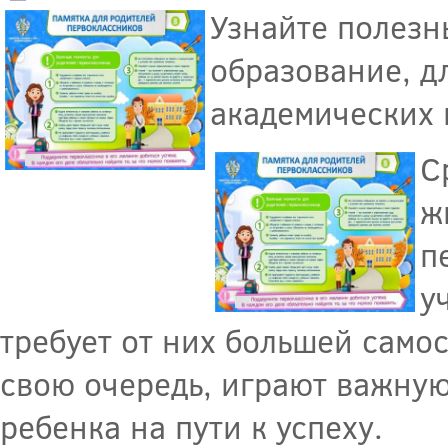
Узнайте полезн
образование, д
академических 
С
ж
п
у
требует от них большей самос
свою очередь, играют важную
ребенка на пути к успеху.