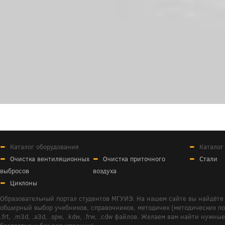
Каталог оборудования
Каталог
Очистка вентиляционных
Очистка приточного
Стали
выбросов
воздуха
Циклоны
Образовательный портал студентов МГУИЭ. На нашем сайте вы найдёте 
обширный выбор учебников, справочников, методичек (методических пособ
.frt, .m3d, .a3d, .spw, .kdw, .frw, .cdw файлов. Желаем вам найти ну