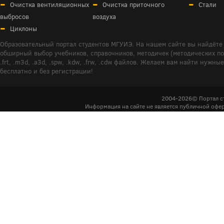
Очистка вентиляционных
Очистка приточного
Стали
выбросов
воздуха
Циклоны
Образовательный портал студентов МГУИЭ. На нашем сайте вы найдёте 
обширный выбор учебников, справочников, методичек (методических пособ
.frt, .m3d, .a3d, .spw, .kdw, .frw, .cdw файлов. Желаем вам найти ну
бесплатно и без регистрации!
2004-2026© Портал с
Информация на сайте не является публичной офер