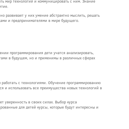
ть мир технологий и коммуницировать с ним. Знание
итие.
Оно развивает у них умение абстрактно мыслить, решать
цами и предпринимателями в мире будущего.
ении программирования дети учатся анализировать,
стами в будущем, но и применимы в различных сферах
м работать с технологиями. Обучение программированию
ся и использовать все преимущества новых технологий в
т уверенность в своих силах. Выбор курса
ированные для детей курсы, которые будут интересны и