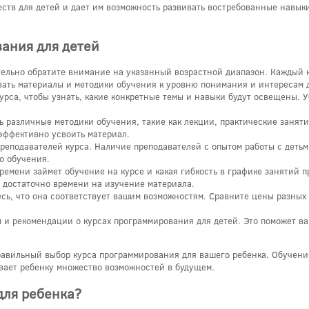
в для детей и дает им возможность развивать востребованные навыки, 
ания для детей
ельно обратите внимание на указанный возрастной диапазон. Каждый к
вать материалы и методики обучения к уровню понимания и интересам 
рса, чтобы узнать, какие конкретные темы и навыки будут освещены. Уб
 различные методики обучения, такие как лекции, практические заняти
эффективно усвоить материал.
реподавателей курса. Наличие преподавателей с опытом работы с деть
о обучения.
ремени займет обучение на курсе и какая гибкость в графике занятий п
ь достаточно времени на изучение материала.
есь, что она соответствует вашим возможностям. Сравните цены разных
и рекомендации о курсах программирования для детей. Это поможет ва
правильный выбор курса программирования для вашего ребенка. Обучени
вает ребенку множество возможностей в будущем.
для ребенка?