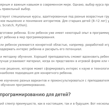
лярным и важным навыком в современном мире. Однако, выбор курса пр
ть правильный выбор.
ствуют специальные курсы, адаптированные под разные возрастные груп
ское мышление и понимание алгоритмов. Для старших детей (8-12 лет) у
 Scratch, Python).
дготовки ребенка. Если ребенок уже имеет некоторый опыт в программи
едут ребенка в мир программирования.
сли ребенок увлекается конкретной областью, например, разработкой иг
оддержать интерес ребенка и раскрыть его потенциал.
 и методику обучения. Хороший преподаватель сможет вдохновить ребе
лучше усваивают материал, когда он представлен в игровой форме или 
ное решение, которое может сформировать интерес к науке и технологи
 наиболее подходящим для конкретного ребенка.
емя изучению разных вариантов и проконсультироваться с преподавател
т обучения программированию.
 программированию для детей?
й спектр преимуществ, как в настоящем, так и в будущем. Вот несколь