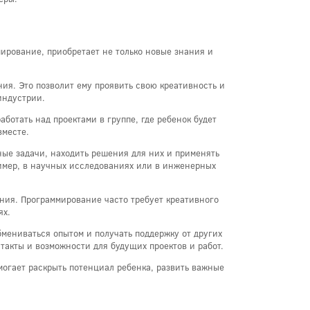
ирование, приобретает не только новые знания и
ия. Это позволит ему проявить свою креативность и
индустрии.
ботать над проектами в группе, где ребенок будет
вместе.
ые задачи, находить решения для них и применять
ример, в научных исследованиях или в инженерных
ния. Программирование часто требует креативного
ях.
мениваться опытом и получать поддержку от других
такты и возможности для будущих проектов и работ.
могает раскрыть потенциал ребенка, развить важные