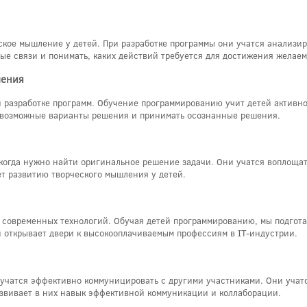
ое мышление у детей. При разработке программы они учатся анализиров
е связи и понимать, каких действий требуется для достижения желаем
ления
 разработке программ. Обучение программированию учит детей активн
ь возможные варианты решения и принимать осознанные решения.
огда нужно найти оригинальное решение задачи. Они учатся воплощать
т развитию творческого мышления у детей.
 современных технологий. Обучая детей программированию, мы подгота
и открывает двери к высокооплачиваемым профессиям в IT-индустрии.
 учатся эффективно коммуницировать с другими участниками. Они учат
азвивает в них навык эффективной коммуникации и коллаборации.