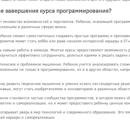
ле завершения курса программирования?
т множество возможностей и перспектив. Ребенок, освоивший программ
полезными в различных сферах жизни.
ебенок сможет самостоятельно создавать простые программы и приложен
роектов может стать хобби или даже началом интересной карьеры в IT-
 навыки работы в команде. Многие курсы предоставляют возможность ра
научиться эффективно сотрудничать, делиться идеями и решать задачи 
тическое и проблемное мышление. Ребенок учится анализировать сложн
полезными не только в программировании, но и в других областях, нап
нку развить творческое мышление и умение искать нестандартные реше
 навык, могут стать изобретателями и инноваторами в различных област
енок становится частью сообщества программистов, в котором можно об
звитию и самореализации, но и может предоставить ребенку ценные кон
открывает дверь в мир технологий и современного образования. Это по
щей карьеры и самореализации.