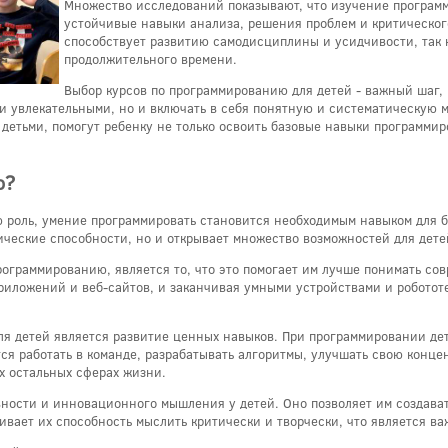
Множество исследований показывают, что изучение программ
устойчивые навыки анализа, решения проблем и критическог
способствует развитию самодисциплины и усидчивости, так к
продолжительного времени.
Выбор курсов по программированию для детей - важный шаг, 
 увлекательными, но и включать в себя понятную и систематическую м
детьми, помогут ребенку не только освоить базовые навыки программир
ю?
ю роль, умение программировать становится необходимым навыком для 
ические способности, но и открывает множество возможностей для дете
ограммированию, является то, что это помогает им лучше понимать сов
риложений и веб-сайтов, и заканчивая умными устройствами и роботот
 детей является развитие ценных навыков. При программировании дети
тся работать в команде, разрабатывать алгоритмы, улучшать свою конц
х остальных сферах жизни.
ности и инновационного мышления у детей. Оно позволяет им создават
ивает их способность мыслить критически и творчески, что является ва