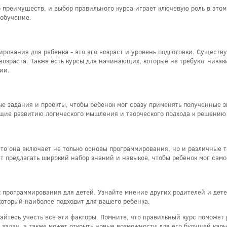
преимуществ, и выбор правильного курса играет ключевую роль в этом 
 обучение.
ирования для ребенка - это его возраст и уровень подготовки. Сущест
о возраста. Также есть курсы для начинающих, которые не требуют ника
ии.
 задания и проекты, чтобы ребенок мог сразу применять полученные з
щие развитию логического мышления и творческого подхода к решению 
что она включает не только основы программирования, но и различные т
т предлагать широкий набор знаний и навыков, чтобы ребенок мог само
программирования для детей. Узнайте мнение других родителей и детей
который наиболее подходит для вашего ребенка.
айтесь учесть все эти факторы. Помните, что правильный курс поможет
задач, а также может открыть новые возможности для его будущей карь