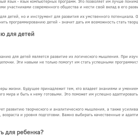
ый язык - язык компьютерных программ. Это позволяет им лучше понима
ыми участниками современного общества и нести свой вклад в его разв
 для детей, но и инструмент для развития их умственного потенциала. 
ить программированию детей - значит дать им возможность стать твор
ю для детей
анию для детей является развитие их логического мышления. При изуч
цепочки. Эти навыки не только помогут им стать успешными программи
еры жизни. Будущее принадлежит тем, кто владеет знаниями и умение
го мира и быть к нему готовыми. Это поможет им успешно адаптировать
ет развитию творческого и аналитического мышления, а также усиливае
, возраста и уровня подготовки. Важно выбирать качественные и адапт
ь для ребенка?