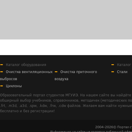
Каталог оборудования
Каталог
Очистка вентиляционных
Очистка приточного
Стали
выбросов
воздуха
Циклоны
Образовательный портал студентов МГУИЭ. На нашем сайте вы найдёте 
обширный выбор учебников, справочников, методичек (методических пособ
.frt, .m3d, .a3d, .spw, .kdw, .frw, .cdw файлов. Желаем вам найти ну
бесплатно и без регистрации!
2004-2026© Портал с
Информация на сайте не является публичной офер