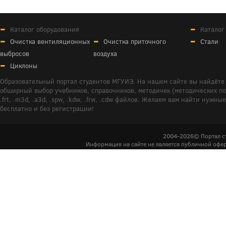
Каталог оборудования
Каталог
Очистка вентиляционных
Очистка приточного
Стали
выбросов
воздуха
Циклоны
Образовательный портал студентов МГУИЭ. На нашем сайте вы найдёте 
обширный выбор учебников, справочников, методичек (методических пособ
.frt, .m3d, .a3d, .spw, .kdw, .frw, .cdw файлов. Желаем вам найти ну
бесплатно и без регистрации!
2004-2026© Портал с
Информация на сайте не является публичной офер