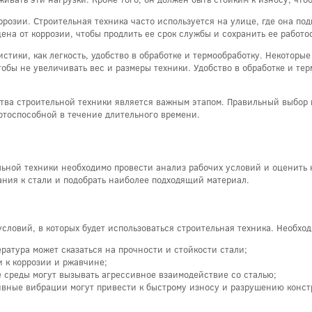
розии. Строительная техника часто используется на улице, где она под
на от коррозии, чтобы продлить ее срок службы и сохранить ее работо
истики, как легкость, удобство в обработке и термообработку. Некотор
обы не увеличивать вес и размеры техники. Удобство в обработке и те
ства строительной техники является важным этапом. Правильный выбор
отоспособной в течение длительного времени.
ьной техники необходимо провести анализ рабочих условий и оценить н
ания к стали и подобрать наиболее подходящий материал.
словий, в которых будет использоваться строительная техника. Необход
ратура может сказаться на прочности и стойкости стали;
 к коррозии и ржавчине;
 среды могут вызывать агрессивное взаимодействие со сталью;
ивные вибрации могут привести к быстрому износу и разрушению конст