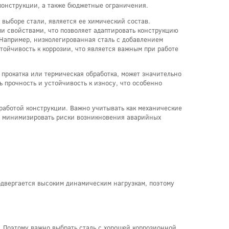
конструкции, а также бюджетные ограничения.
 выборе стали, является ее химический состав.
 свойствами, что позволяет адаптировать конструкцию
 Например, низколегированная сталь с добавлением
тойчивость к коррозии, что является важным при работе
 прокатка или термическая обработка, может значительно
ь прочность и устойчивость к износу, что особенно
с работой конструкции. Важно учитывать как механические
лит минимизировать риски возникновения аварийных
одвергается высоким динамическим нагрузкам, поэтому
д. Поэтому важно выбрать сталь с хорошей коррозионной