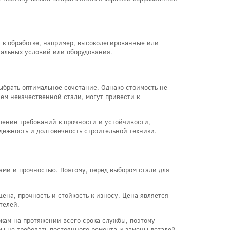
 к обработке, например, высоколегированные или
иальных условий или оборудования.
ыбрать оптимальное сочетание. Однако стоимость не
ем некачественной стали, могут привести к
еление требований к прочности и устойчивости,
дежность и долговечность строительной техники.
ми и прочностью. Поэтому, перед выбором стали для
ена, прочность и стойкость к износу. Цена является
телей.
зкам на протяжении всего срока службы, поэтому
бы не требовать постоянного ремонта и замены деталей.