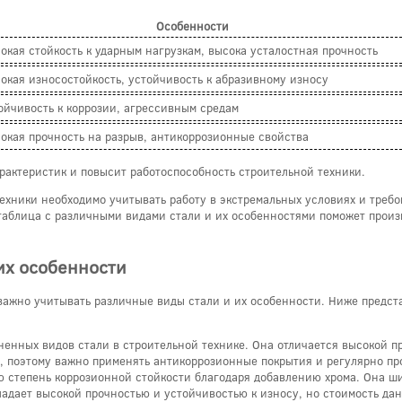
Особенности
окая стойкость к ударным нагрузкам, высока усталостная прочность
окая износостойкость, устойчивость к абразивному износу
ойчивость к коррозии, агрессивным средам
окая прочность на разрыв, антикоррозионные свойства
рактеристик и повысит работоспособность строительной техники.
техники необходимо учитывать работу в экстремальных условиях и треб
 таблица с различными видами стали и их особенностями поможет прои
их особенности
важно учитывать различные виды стали и их особенности. Ниже предста
аненных видов стали в строительной технике. Она отличается высокой п
и, поэтому важно применять антикоррозионные покрытия и регулярно пр
 степень коррозионной стойкости благодаря добавлению хрома. Она шир
адает высокой прочностью и устойчивостью к износу, но стоимость дан