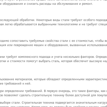
и оборудования и снизить расходы на обслуживание и ремонт.
последующей обработки. Некоторые виды стали требуют особого подхода
рая легко обрабатывается выбранными технологиями и не требует спец
одимо сопоставить требуемые свойства стали с ее стоимостью, чтобы в
тация или повреждение машин и оборудования, вызванные использовани
ики требует комплексного подхода и учета нескольких факторов. Опред
тки и стоимости помогут выбрать сталь, которая обеспечит высокую на
льзование материалов, которые обладают определенными характеристика
ие требований к ней.
и определении требований. В первую очередь, это такие факторы, как ц
в позволяет сделать строительную технику более доступной для покупа
 выборе стали. Строительная техника подвергается значительным нагру
ивать эти нагрузки. Кроме того, он должен быть стойким к износу, что