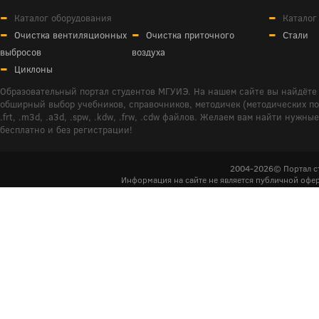
Каталог оборудования
Каталог
Очистка вентиляционных
Очистка приточного
Стали
выбросов
воздуха
Циклоны
Образовательный портал студентов МГУИЭ. На нашем сайте вы найдёте 
обширный выбор учебников, справочников, методичек (методических пособ
.frt, .m3d, .a3d, .spw, .kdw, .frw, .cdw файлов. Желаем вам найти ну
бесплатно и без регистрации!
2004-2026© Портал с
Информация на сайте не является публичной офер