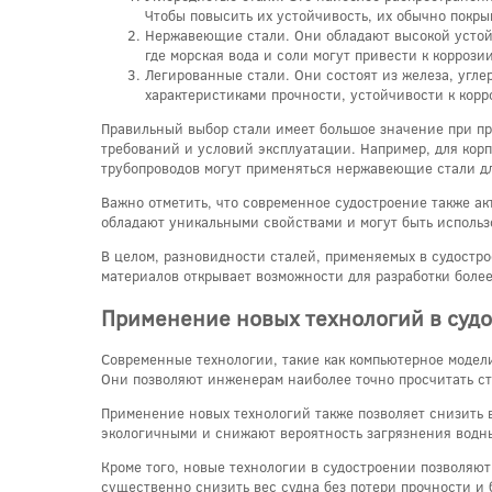
Чтобы повысить их устойчивость, их обычно пок
Нержавеющие стали. Они обладают высокой устойч
где морская вода и соли могут привести к коррози
Легированные стали. Они состоят из железа, угле
характеристиками прочности, устойчивости к корр
Правильный выбор стали имеет большое значение при пр
требований и условий эксплуатации. Например, для корп
трубопроводов могут применяться нержавеющие стали д
Важно отметить, что современное судостроение также ак
обладают уникальными свойствами и могут быть использо
В целом, разновидности сталей, применяемых в судостро
материалов открывает возможности для разработки боле
Применение новых технологий в суд
Современные технологии, такие как компьютерное модел
Они позволяют инженерам наиболее точно просчитать стр
Применение новых технологий также позволяет снизить 
экологичными и снижают вероятность загрязнения водны
Кроме того, новые технологии в судостроении позволяю
существенно снизить вес судна без потери прочности и 