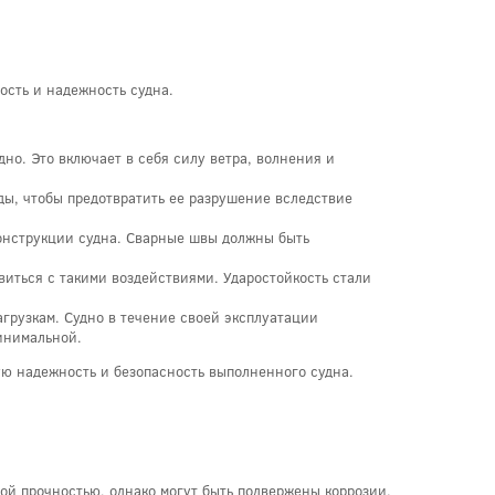
ость и надежность судна.
но. Это включает в себя силу ветра, волнения и
ды, чтобы предотвратить ее разрушение вследствие
конструкции судна. Сварные швы должны быть
виться с такими воздействиями. Ударостойкость стали
агрузкам. Судно в течение своей эксплуатации
инимальной.
ую надежность и безопасность выполненного судна.
кой прочностью, однако могут быть подвержены коррозии.