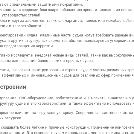
рывают специальными защитными покрытиями.
ивостью к коррозии благодаря добавлению хрома и никеля в их состав
и углеродистых сталей.
рода и других элементов, таких как марганец, никель или молибден. 
озии и теплостойкости.
оектировании судна. Различные части судна могут требовать разные в
уса и других структурных элементов обычно используются углеродистые
ля предотвращения коррозии.
тивно исследует и внедряет новые виды сталей, такие как высокопрочны
ваны для создания более легких и прочных судов.
ении, позволяют конструировать и строить суда с учетом различных тр
е эффективных и инновационных судов для различных сфер применения
остроении
ирование, CNC-оборудование, робототехника и 3D-печать, значительно 
уктуру судна и его характеристики, а также эффективно использовать 
вредное влияние на окружающую среду. Современные системы очистки 
х ресурсов.
т создавать более легкие и прочные конструкции. Применение композит
безопасности. Это позволяет судам использовать меньше топлива и сни