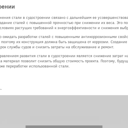
оении
нения стали в судостроении связано с дальнейшим ее усовершенствов
оздание сталей с повышенной прочностью при снижении их веса. Это поз
условиях растущих требований к энергоэффективности и снижения выб
о ожидать разработки сталей с повышенными антикоррозионными свойст
, поэтому их конструкция должна быть защищена от коррозии. Создание
срок службы судов и снизить затраты на обслуживание и ремонт.
авлением развития стали в судостроении является снижение затрат на 
 материал позволит снизить общую стоимость проекта. Поэтому, будуще
кже переработки использованной стали.
.