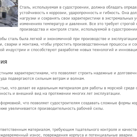
Сталь, используемая в судостроении, должна обладать опред
устойчивость к коррозии, ударопрочность и гибкость. Она д
нагрузки и сохранять свои характеристики в экстремальных 
изменениях температур и давления. Все это требует строгой 
производства и контроля стали, используемой в судостроении
тобы сталь была легкой и экономичной при производстве и эксплуатации
и, сварки и монтажа, чтобы упростить производственные процессы и сок
ой индустрии и способствуют разработке новых технологий и инноваци
ния
стными характеристиками, что позволяет строить надежные и долговеч
суда подвергаются сильным ветрам и волнам.
стью, что делает ее идеальным материалом для работы в морской среде
чность и внешний вид на протяжении многих лет эксплуатации.
 формовкой, что позволяет судостроителям создавать сложные формы кор
акже увеличивается производительность рабочей силы.
 ответственным материалом, требующим тщательного контроля и качест
реждевременный износ, повреждения корпуса и потенциальные аварии.