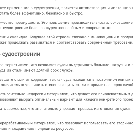
ьшее применение в судостроении, является автоматизация и дистанцион
тать более эффективно, безопасно и быстро.
жество преимуществ. Это повышение производительности, сокращение 
ет судостроение более конкурентоспособным и современным.
ении очевидна. Будущее этой отрасли связано с инновациями и продол
жет продолжать развиваться и соответствовать современным требовани
 судостроении
рактеристиками, что позволяет судам выдерживать большие нагрузки и 
уда из стали имеют долгий срок службы.
защите стали от коррозии, так как суда находятся в постоянном контакт
значительно увеличить степень защиты стали и продлить ее срок служ
и относительно недорогим материалом, что делает его привлекательным 
позволяют выбрать оптимальный вариант для каждого конкретного проек
абатываемостью, что значительно упрощает процесс изготовления судов.
перерабатываемым материалом, что позволяет использовать его вторично
ению и сохранению природных ресурсов.