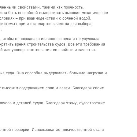
еленными свойствами, такими как прочность,
олжна быть способной выдерживать высокие механические
условиях – при взаимодействии с соленой водой,
системы норм и стандартов качества для выбора,
.
, чтобы не создавала излишнего веса и не ухудшала
ратить время строительства судов. Все эти требования
й для усовершенствования ее свойств и качества.
ные суда. Она способна выдерживать большие нагрузки и
 с высоким содержанием соли и влаги. Благодаря своим
пусов и деталей судов. Благодаря этому, судостроение
венной проверки. Использование некачественной стали