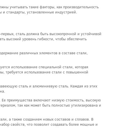
лжны учитывать такие факторы, как производительность
мы и стандарты, установленные индустрией.
о-первых, сталь должна быть высокопрочной и устойчивой
еть высокий уровень гибкости, чтобы обеспечить
одержание различных элементов в составе стали,
буется использование специальной стали, которая
узы, требуется использование стали с повышенной
жавеющую сталь и алюминиевую сталь. Каждая из этих
на.
я. Ее преимущества включают низкую стоимость, высокую
териалом, так как может быть полностью утилизирована и
ли, а также созданием новых составов и сплавов. В
абор свойств, что позволит создавать более мощные и