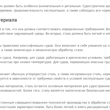
нии должен быть особенно внимательным и детальным. Судостроители до
 формовке, продолжительность эксплуатации, а также соблюдать все нор
териала
я в том, что она должна соответствовать определенным требованиям. В
здействию окружающей среды. Во-вторых, сталь должна быть легкой и им
ы правилами классификации судов. Они включают в себя указания на с
, а также химическую и механическую обработку стали.
 судна. Например, для судов, работающих в арктических условиях, тре
чностью при низких температурах. Для судов, перевозящих опасные гр
лючают обычную углеродистую сталь, а также легированную сталь, нер
уется в зависимости от требуемых свойств и условий эксплуатации суд
вых материалов, сталь остается основным материалом для судостроени
зновидностей. Более того, сталь является экологически безопасным ма
стоянным совершенствованием технологий производства и обработки ста
чностными характеристиками, быть более легкой и иметь расширенный н