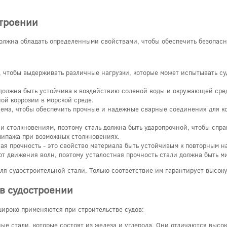
строении
должна обладать определенными свойствами, чтобы обеспечить безопасн
, чтобы выдерживать различные нагрузки, которые может испытывать суд
 должна быть устойчива к воздействию соленой воды и окружающей сре
ой коррозии в морской среде.
ваема, чтобы обеспечить прочные и надежные сварные соединения для 
 и столкновениям, поэтому сталь должна быть ударопрочной, чтобы спра
экипажа при возможных столкновениях.
ная прочность - это свойство материала быть устойчивым к повторным н
от движения волн, поэтому усталостная прочность стали должна быть м
я судостроительной стали. Только соответствие им гарантирует высок
в судостроении
широко применяются при строительстве судов:
ые стали, которые состоят из железа и углерода. Они отличаются высо