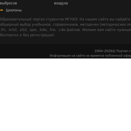
выбросов
воздуха
Циклоны
Образовательный портал студентов МГУИЭ. На нашем сайте вы найдёте 
обширный выбор учебников, справочников, методичек (методических пособ
.frt, .m3d, .a3d, .spw, .kdw, .frw, .cdw файлов. Желаем вам найти ну
бесплатно и без регистрации!
2004-2026© Портал с
Информация на сайте не является публичной офер