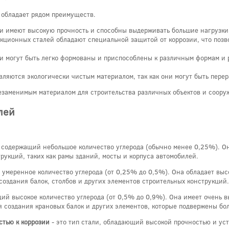
 обладает рядом преимуществ.
ли имеют высокую прочность и способны выдерживать большие нагрузк
укционных сталей обладают специальной защитой от коррозии, что поз
и могут быть легко формованы и приспособлены к различным формам и 
вляются экологически чистым материалом, так как они могут быть пере
езаменимым материалом для строительства различных объектов и соору
лей
, содержащий небольшое количество углерода (обычно менее 0,25%). О
рукций, таких как рамы зданий, мосты и корпуса автомобилей.
 умеренное количество углерода (от 0,25% до 0,5%). Она обладает вы
создания балок, столбов и других элементов строительных конструкций.
щий высокое количество углерода (от 0,5% до 0,9%). Она имеет очень в
я создания крановых балок и других элементов, которые подвержены бо
стью к коррозии
- это тип стали, обладающий высокой прочностью и ус