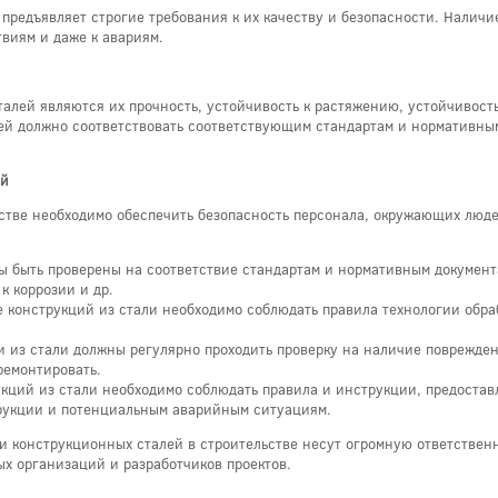
 предъявляет строгие требования к их качеству и безопасности. Налич
виям и даже к авариям.
лей являются их прочность, устойчивость к растяжению, устойчивость 
лей должно соответствовать соответствующим стандартам и нормативны
ей
стве необходимо обеспечить безопасность персонала, окружающих людей
ы быть проверены на соответствие стандартам и нормативным документ
к коррозии и др.
е конструкций из стали необходимо соблюдать правила технологии обра
ии из стали должны регулярно проходить проверку на наличие поврежд
ремонтировать.
укций из стали необходимо соблюдать правила и инструкции, предоста
трукции и потенциальным аварийным ситуациям.
и конструкционных сталей в строительстве несут огромную ответствен
ых организаций и разработчиков проектов.