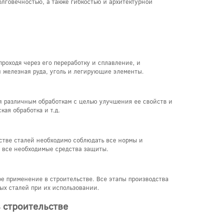
олговечностью, а также гибкостью и архитектурной
роходя через его переработку и сплавление, и
 железная руда, уголь и легирующие элементы.
ся различным обработкам с целью улучшения ее свойств и
ая обработка и т.д.
дстве сталей необходимо соблюдать все нормы и
м все необходимые средства защиты.
е применение в строительстве. Все этапы производства
ых сталей при их использовании.
 строительстве