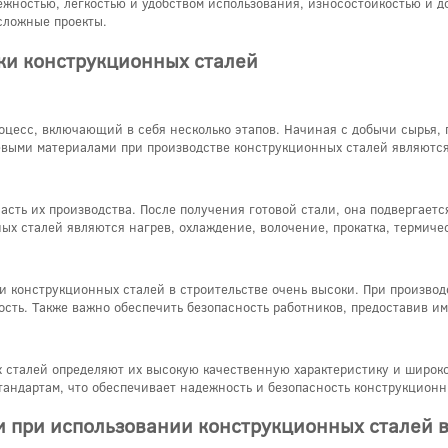
жностью, легкостью и удобством использования, износостойкостью и д
сложные проекты.
ки конструкционных сталей
цесс, включающий в себя несколько этапов. Начиная с добычи сырья, п
выми материалами при производстве конструкционных сталей являются
асть их производства. После получения готовой стали, она подвергает
х сталей являются нагрев, охлаждение, волочение, прокатка, термическ
и конструкционных сталей в строительстве очень высоки. При произво
ость. Также важно обеспечить безопасность работников, предоставив и
 сталей определяют их высокую качественную характеристику и широко
стандартам, что обеспечивает надежность и безопасность конструкционн
и при использовании конструкционных сталей в