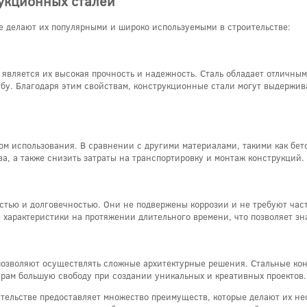
укционных сталей
 делают их популярными и широко используемыми в строительстве:
является их высокая прочность и надежность. Сталь обладает отличны
ибу. Благодаря этим свойствам, конструкционные стали могут выдержив
м использования. В сравнении с другими материалами, такими как бето
ва, а также снизить затраты на транспортировку и монтаж конструкций.
тью и долговечностью. Они не подвержены коррозии и не требуют част
 характеристики на протяжении длительного времени, что позволяет зн
озволяют осуществлять сложные архитектурные решения. Стальные кон
ерам большую свободу при создании уникальных и креативных проектов.
ительстве предоставляет множество преимуществ, которые делают их н