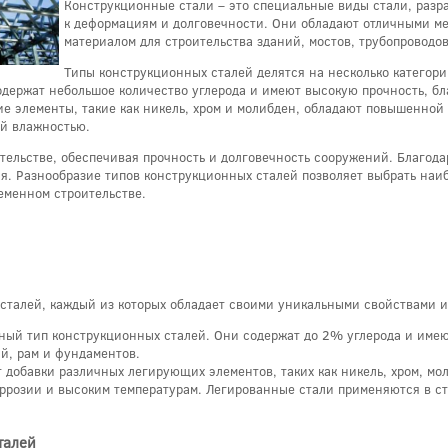
Конструкционные стали – это специальные виды стали, разр
к деформациям и долговечности. Они обладают отличными ме
материалом для строительства зданий, мостов, трубопроводо
Типы конструкционных сталей делятся на несколько категори
одержат небольшое количество углерода и имеют высокую прочность, б
 элементы, такие как никель, хром и молибден, обладают повышенной 
ой влажностью.
ельстве, обеспечивая прочность и долговечность сооружений. Благода
я. Разнообразие типов конструкционных сталей позволяет выбрать наи
еменном строительстве.
сталей, каждый из которых обладает своими уникальными свойствами и
нный тип конструкционных сталей. Они содержат до 2% углерода и име
й, рам и фундаментов.
т добавки различных легирующих элементов, таких как никель, хром, м
оррозии и высоким температурам. Легированные стали применяются в ст
талей