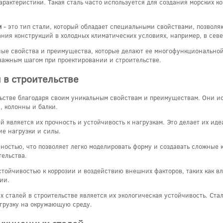
характеристики. Такая сталь часто используется для создания морских к
м
- это тип стали, который обладает специальными свойствами, позволя
ания конструкций в холодных климатических условиях, например, в сев
ные свойства и преимущества, которые делают ее многофункционально
 важным шагом при проектировании и строительстве.
 в строительстве
ьстве благодаря своим уникальным свойствам и преимуществам. Они ис
, колонны и балки.
является их прочность и устойчивость к нагрузкам. Это делает их иде
е нагрузки и силы.
остью, что позволяет легко моделировать форму и создавать сложные к
тельства.
стойчивостью к коррозии и воздействию внешних факторов, таких как в
ии.
сталей в строительстве является их экологическая устойчивость. Ста
агрузку на окружающую среду.