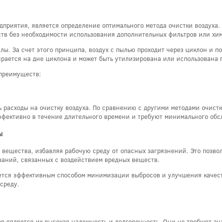
дприятия, является определение оптимального метода очистки воздуха.
тв без необходимости использования дополнительных фильтров или хи
. За счет этого принципа, воздух с пылью проходит через циклон и по
ирается на дне циклона и может быть утилизирована или использована 
 преимуществ:
 расходы на очистку воздуха. По сравнению с другими методами очист
ффективно в течение длительного времени и требуют минимального об
ы
ещества, избавляя рабочую среду от опасных загрязнений. Это позвол
ваний, связанных с воздействием вредных веществ.
тся эффективным способом минимизации выбросов и улучшения качеств
среду.
 является их высокая надежность и долговечность. Они не требуют зн