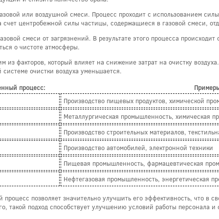
газовой или воздушной смеси. Процесс проходит с использованием сил
за счет центробежной силы частицы, содержащиеся в газовой смеси, отд
газовой смеси от загрязнений. В результате этого процесса происходи
ться о чистоте атмосферы.
м из факторов, который влияет на снижение затрат на очистку воздуха
й системе очистки воздуха уменьшается.
енный процесс:
Пример
Производство пищевых продуктов, химической пр
Металлургическая промышленность, химическая п
Производство строительных материалов, текстиль
Производство автомобилей, электронной техники
Пищевая промышленность, фармацевтическая про
Нефтегазовая промышленность, энергетическая п
й процесс позволяет значительно улучшить его эффективность, что в с
го, такой подход способствует улучшению условий работы персонала и 