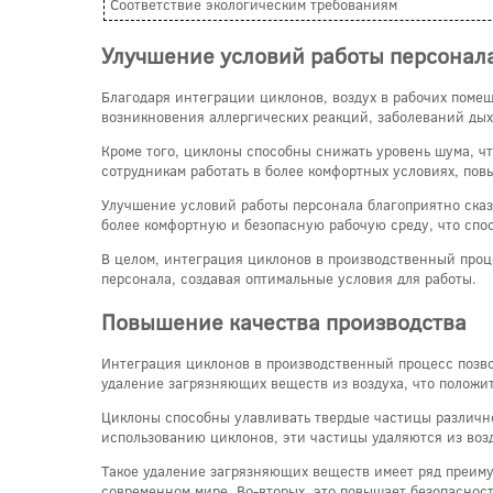
Соответствие экологическим требованиям
Улучшение условий работы персонал
Благодаря интеграции циклонов, воздух в рабочих поме
возникновения аллергических реакций, заболеваний дых
Кроме того, циклоны способны снижать уровень шума, ч
сотрудникам работать в более комфортных условиях, пов
Улучшение условий работы персонала благоприятно сказ
более комфортную и безопасную рабочую среду, что сп
В целом, интеграция циклонов в производственный проц
персонала, создавая оптимальные условия для работы.
Повышение качества производства
Интеграция циклонов в производственный процесс позво
удаление загрязняющих веществ из воздуха, что положит
Циклоны способны улавливать твердые частицы различно
использованию циклонов, эти частицы удаляются из воз
Такое удаление загрязняющих веществ имеет ряд преиму
современном мире. Во-вторых, это повышает безопасност