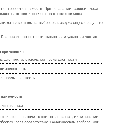
ы центробежной тяжести. При попадании газовой смеси
елаются от нее и оседают на стенках циклона.
т снижение количества выбросов в окружающую среду, что
. Благодаря возможности отделения и удаления частиц
ы применения
омышленности, стекольной промышленности
ромышленность
ная промышленность
мышленность
ромышленность
вою очередь приводит к снижению затрат, минимизации
обеспечивает соответствие экологическим требованиям.