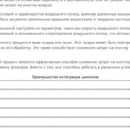
х затрат на очистку воздуха.
словий и характеристик воздушного потока, включая различные концент
т быть загрязнен различными вредными веществами и твердыми частица
ильной настройке их параметров, таких как скорость воздушного потока
знений и минимального сопротивления воздушного потока, что оптимизи
чного продукта в виде осадка или пыли. Этот осадок может быть повто
на его обработку. Это также способствует снижению затрат на очистку 
й процесс является эффективным способом снижения затрат на очистку
мену фильтров. Вместе с тем, они способны работать в различных усло
Преимущества интеграции циклонов