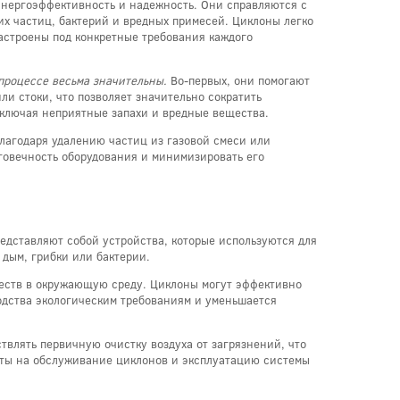
энергоэффективность и надежность. Они справляются с
ких частиц, бактерий и вредных примесей. Циклоны легко
астроены под конкретные требования каждого
процессе весьма значительны.
Во-первых, они помогают
и стоки, что позволяет значительно сократить
сключая неприятные запахи и вредные вещества.
лагодаря удалению частиц из газовой смеси или
лговечность оборудования и минимизировать его
едставляют собой устройства, которые используются для
 дым, грибки или бактерии.
еств в окружающую среду. Циклоны могут эффективно
одства экологическим требованиям и уменьшается
влять первичную очистку воздуха от загрязнений, что
раты на обслуживание циклонов и эксплуатацию системы