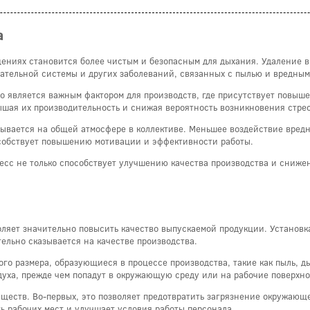
а
щениях становится более чистым и безопасным для дыхания. Удаление в
ательной системы и других заболеваний, связанных с пылью и вредны
то является важным фактором для производств, где присутствует повы
ышая их производительность и снижая вероятность возникновения стре
ывается на общей атмосфере в коллективе. Меньшее воздействие вредн
особствует повышению мотивации и эффективности работы.
есс не только способствует улучшению качества производства и снижен
ляет значительно повысить качество выпускаемой продукции. Установк
ельно сказывается на качестве производства.
го размера, образующиеся в процессе производства, такие как пыль, д
духа, прежде чем попадут в окружающую среду или на рабочие поверхно
ществ. Во-первых, это позволяет предотвратить загрязнение окружающе
ь рабочих мест и улучшает условия работы персонала.