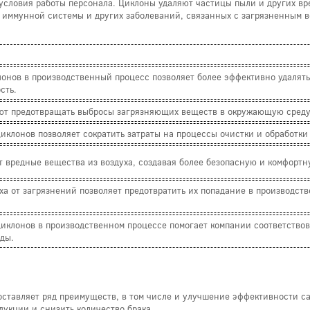
словия работы персонала. Циклоны удаляют частицы пыли и других вре
 иммунной системы и других заболеваний, связанных с загрязненным в
онов в производственный процесс позволяет более эффективно удаля
сть.
т предотвращать выбросы загрязняющих веществ в окружающую среду, 
иклонов позволяет сократить затраты на процессы очистки и обработки 
 вредные вещества из воздуха, создавая более безопасную и комфортн
а от загрязнений позволяет предотвратить их попадание в производст
иклонов в производственном процессе помогает компании соответство
ды.
оставляет ряд преимуществ, в том числе и улучшение эффективности с
дукции и снизить количество брака.