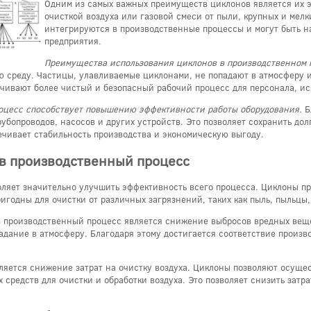
Одним из самых важных преимуществ циклонов является их 
очисткой воздуха или газовой смеси от пыли, крупных и мел
интегрируются в производственные процессы и могут быть н
предприятия.
Преимущества использования циклонов в производственном 
 среду. Частицы, улавливаемые циклонами, не попадают в атмосферу ил
печивают более чистый и безопасный рабочий процесс для персонала, и
роцесс способствует повышению эффективности работы оборудования.
Б
убопроводов, насосов и других устройств. Это позволяет сохранить до
печивает стабильность производства и экономическую выгоду.
в производственный процесс
ляет значительно улучшить эффективность всего процесса. Циклоны пр
игодны для очистки от различных загрязнений, таких как пыль, пыльцы,
 производственный процесс является снижение выбросов вредных вещ
адание в атмосферу. Благодаря этому достигается соответствие произв
ется снижение затрат на очистку воздуха. Циклоны позволяют осущест
 средств для очистки и обработки воздуха. Это позволяет снизить зат