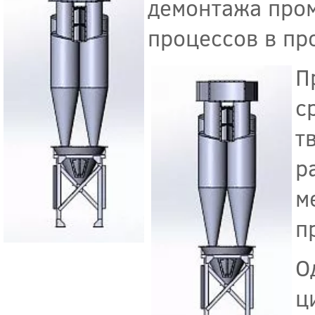
демонтажа про
процессов в п
П
с
т
р
м
п
О
ц