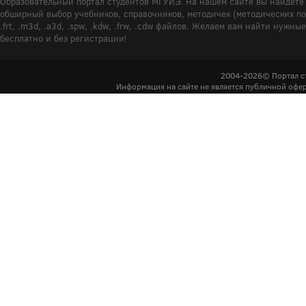
Образовательный портал студентов МГУИЭ. На нашем сайте вы найдёте 
обширный выбор учебников, справочников, методичек (методических пособ
.frt, .m3d, .a3d, .spw, .kdw, .frw, .cdw файлов. Желаем вам найти ну
бесплатно и без регистрации!
2004-2026© Портал с
Информация на сайте не является публичной офер