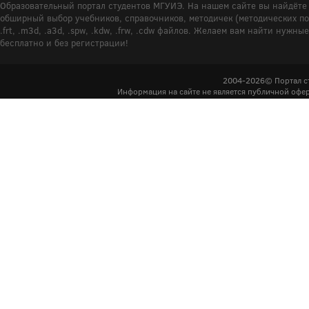
Образовательный портал студентов МГУИЭ. На нашем сайте вы найдёте 
обширный выбор учебников, справочников, методичек (методических пособ
.frt, .m3d, .a3d, .spw, .kdw, .frw, .cdw файлов. Желаем вам найти ну
бесплатно и без регистрации!
2004-2026© Портал с
Информация на сайте не является публичной офер