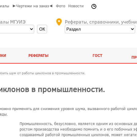
риалы
►Чертежи на заказ◄
Фото
Новости
иалы МГУИЭ
Рефераты, справочники, учебни
ИКИ
РЕФЕРАТЫ
ГОСТ
ПР
изить шум от работы циклонов в промышленности.
циклонов в промышленности.
 можно применять для снижения уровня шума, вызванного работой цик
еды.
Промышленность, безусловно, является одним из основных д
ростом производства необходимо помнить и о его побочных э
создаваемый работой промышленных циклонов, может негати