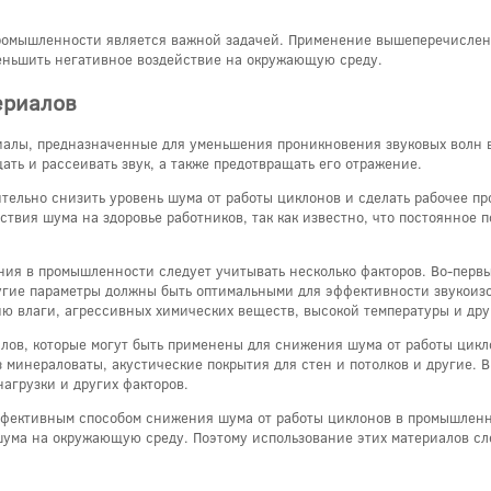
промышленности является важной задачей. Применение вышеперечислен
меньшить негативное воздействие на окружающую среду.
ериалов
иалы, предназначенные для уменьшения проникновения звуковых волн 
ть и рассеивать звук, а также предотвращать его отражение.
ельно снизить уровень шума от работы циклонов и сделать рабочее пр
ствия шума на здоровье работников, так как известно, что постоянное
ия в промышленности следует учитывать несколько факторов. Во-первы
ругие параметры должны быть оптимальными для эффективности звукоизо
ию влаги, агрессивных химических веществ, высокой температуры и дру
лов, которые могут быть применены для снижения шума от работы цик
 минераловаты, акустические покрытия для стен и потолков и другие. В
агрузки и других факторов.
фективным способом снижения шума от работы циклонов в промышленнос
 шума на окружающую среду. Поэтому использование этих материалов сл