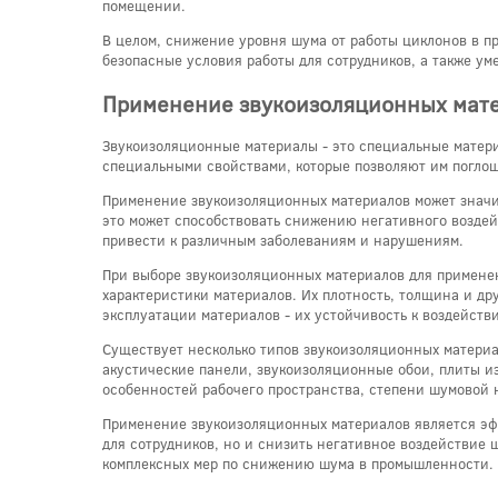
помещении.
В целом, снижение уровня шума от работы циклонов в 
безопасные условия работы для сотрудников, а также у
Применение звукоизоляционных мат
Звукоизоляционные материалы - это специальные матер
специальными свойствами, которые позволяют им поглоща
Применение звукоизоляционных материалов может значит
это может способствовать снижению негативного воздей
привести к различным заболеваниям и нарушениям.
При выборе звукоизоляционных материалов для применен
характеристики материалов. Их плотность, толщина и д
эксплуатации материалов - их устойчивость к воздейств
Существует несколько типов звукоизоляционных материа
акустические панели, звукоизоляционные обои, плиты из
особенностей рабочего пространства, степени шумовой н
Применение звукоизоляционных материалов является эф
для сотрудников, но и снизить негативное воздействие
комплексных мер по снижению шума в промышленности.