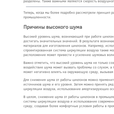
разделены. Также важными являются скорость воздушного
Теперь, когда мы более подробно рассмотрели принцип 
промышленности.
Причины высокого шума
Высокий уровень шума, возникающий при работе циклоно
достигать значительных значений. В результате возник
материалов для изготовления циклонов. Например, испо
спроектированная система циркуляции воздуха также мо
расположение может привести к усилению шумовых волн
Важно отметить, что высокий уровень шума не только со
воздействие шума может вызвать проблемы со слухом, а 
может негативно влиять на окружающую среду, вызывая
Для снижения шума от работы циклонов можно применить
источников шума и его уровня. Затем можно принять ря
циркуляции воздуха, использование амортизирующих ос
В целом, снижение шума от работы циклонов в промышле
системы циркуляции воздуха и использование современ
среду, создавая более комфортные условия работы в пр