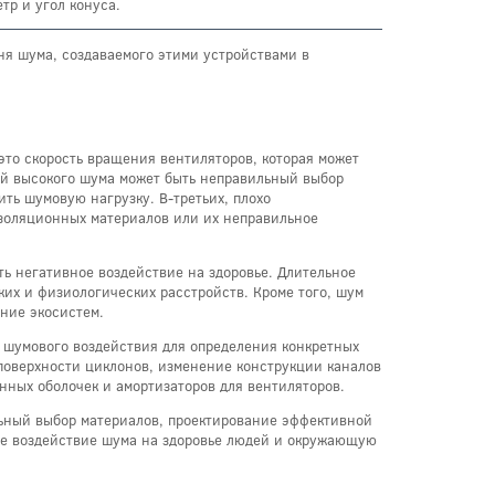
тр и угол конуса.
ня шума, создаваемого этими устройствами в
то скорость вращения вентиляторов, которая может
ой высокого шума может быть неправильный выбор
ть шумовую нагрузку. В-третьих, плохо
изоляционных материалов или их неправильное
ть негативное воздействие на здоровье. Длительное
ких и физиологических расстройств. Кроме того, шум
ние экосистем.
у шумового воздействия для определения конкретных
 поверхности циклонов, изменение конструкции каналов
ных оболочек и амортизаторов для вентиляторов.
льный выбор материалов, проектирование эффективной
ое воздействие шума на здоровье людей и окружающую