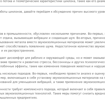
 потока и геометрические характеристики циклона, такие как его диаме
работы циклонов, давайте перейдем к обсуждению причин высокого уров
в в промышленности, обусловлен несколькими причинами. Во-первых, э
ает отдача, вызывающая вибрации и создающая шум. Во-вторых, причин
льзование металла вместо звукоизоляционных материалов может увеличи
жет способствовать появлению шума. Недостаточное количество звуко
 и их распространению.
здает дискомфорт для рабочих и окружающей среды, но и может оказыва
также привести к развитию стресса, бессонницы и других психологичес
 побочные эффекты, такие как изменение поведения животных и наруше
 несколько подходов. Во-первых, необходимо провести анализ и оценк
д мер, включающих в себя установку звукоизоляционных материалов на
нований для уменьшения вибраций, а также применение звукоизоляцион
нности требует комплексного подхода, который включает в себя прави
ных звукоизоляционных технологий. Такие меры помогут снизить вредн
омышленных предприятиях.