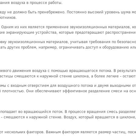
кания воздуха в процессе работы.
ду не должно быть пренебрежено. Постоянно высокий уровень шума мож
ботников.
. Одним из них является применение звукоизоляционных материалов, к
ские экранирующие устройства, которые предотвращают распространен
вку звукоизоляционных материалов, учитывая требования по безопасно
ть других проблем, например, ограничивать доступ к оборудованию и
ревого движения воздуха с помощью вращающегося потока. В результат
астицы смещаются к наружной стенке циклона, а более легкие - остают
мы с входным отверстием для воздушного потока и двумя выходными от
ой плотностью. Они обеспечивают эффективное разделение смеси на осн
а попадает во вращающийся поток. В процессе вращения смесь разделяе
 - смещаются к наружной стенке. Воздух, который вращается в циклоне
т нескольких факторов. Важным фактором является размер частиц, поск