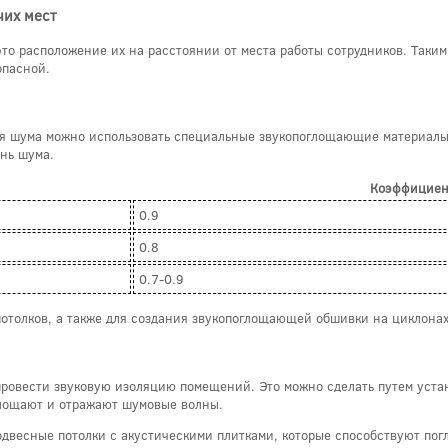
чих мест
то расположение их на расстоянии от места работы сотрудников. Таким
опасной.
я шума можно использовать специальные звукопоглощающие материалы
нь шума.
Коэффициен
0.9
0.8
0.7-0.9
потолков, а также для создания звукопоглощающей обшивки на циклонах
провести звуковую изоляцию помещений. Это можно сделать путем уста
глощают и отражают шумовые волны.
одвесные потолки с акустическими плитками, которые способствуют по