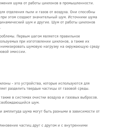
ижения шума от работы циклонов в промышленности.
ля отделения пыли и газов от воздуха. Они способны
о при этом создают значительный шум. Источники шума
динамический шум и другие. Шум от работы циклонов
.
роблемы. Первым шагом является правильное
ользуемых при изготовлении циклонов, а также их
 минимизировать шумовую нагрузку на окружающую среду
мовой эмиссии.
клоны - это устройства, которые используются для
ляет разделить твердые частицы от газовой среды.
 также в системах очистки воздуха и газовых выбросов.
 освобождающийся шум.
и амплитуда шума могут быть разными в зависимости от
лкновение частиц друг с другом и с внутренними