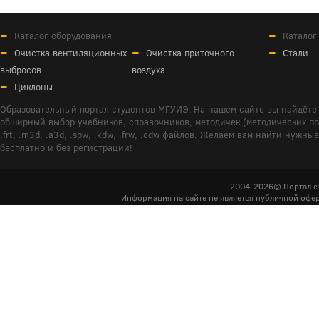
Каталог оборудования
Каталог
Очистка вентиляционных
Очистка приточного
Стали
выбросов
воздуха
Циклоны
Образовательный портал студентов МГУИЭ. На нашем сайте вы найдёте 
обширный выбор учебников, справочников, методичек (методических пособ
.frt, .m3d, .a3d, .spw, .kdw, .frw, .cdw файлов. Желаем вам найти ну
бесплатно и без регистрации!
2004-2026© Портал с
Информация на сайте не является публичной офер