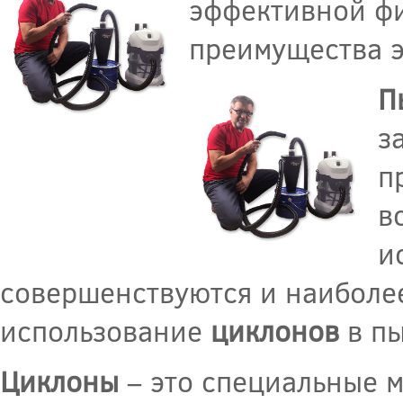
эффективной фи
преимущества э
П
з
п
в
и
совершенствуются и наиболе
использование
циклонов
в пы
Циклоны
– это специальные м