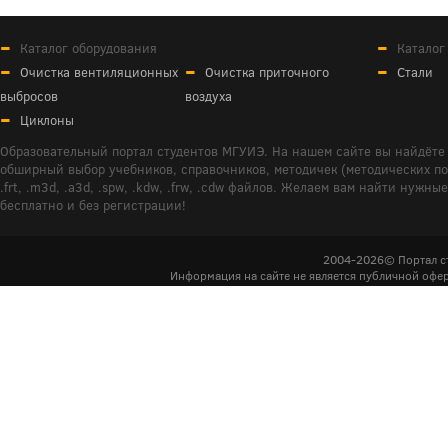
Каталог оборудования
Каталог
Очистка вентиляционных
Очистка приточного
Стали
выбросов
воздуха
Циклоны
Образовательный портал студентов МГУИЭ. На нашем сайте вы найдёте 
обширный выбор учебников, справочников, методичек (методических пособ
.frt, .m3d, .a3d, .spw, .kdw, .frw, .cdw файлов. Желаем вам найти ну
бесплатно и без регистрации!
2004-2026© Портал с
Информация на сайте не является публичной офер