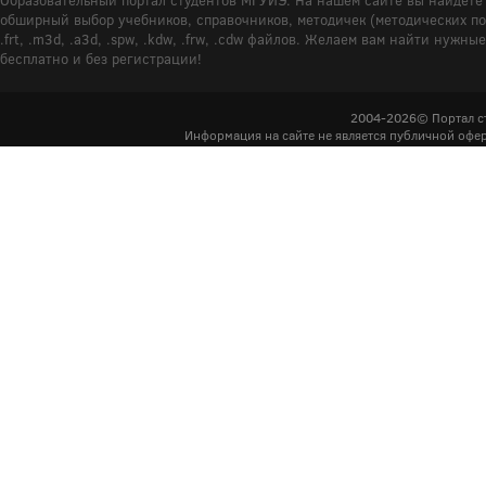
обширный выбор учебников, справочников, методичек (методических пособ
.frt, .m3d, .a3d, .spw, .kdw, .frw, .cdw файлов. Желаем вам найти ну
бесплатно и без регистрации!
2004-2026© Портал с
Информация на сайте не является публичной офер