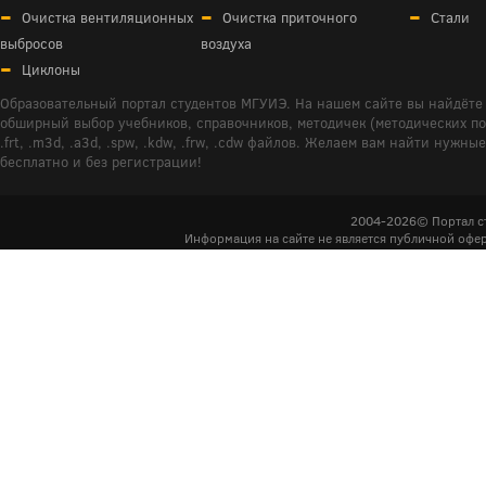
Очистка вентиляционных
Очистка приточного
Стали
выбросов
воздуха
Циклоны
Образовательный портал студентов МГУИЭ. На нашем сайте вы найдёте 
обширный выбор учебников, справочников, методичек (методических пособ
.frt, .m3d, .a3d, .spw, .kdw, .frw, .cdw файлов. Желаем вам найти ну
бесплатно и без регистрации!
2004-2026© Портал с
Информация на сайте не является публичной офер