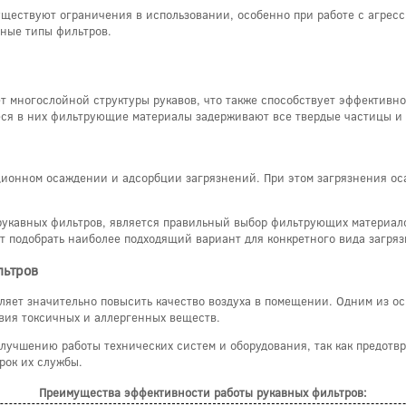
существуют ограничения в использовании, особенно при работе с агре
ные типы фильтров.
 многослойной структуры рукавов, что также способствует эффективной
еся в них фильтрующие материалы задерживают все твердые частицы и
ционном осаждении и адсорбции загрязнений. При этом загрязнения ос
укавных фильтров, является правильный выбор фильтрующих материало
т подобрать наиболее подходящий вариант для конкретного вида загря
льтров
ляет значительно повысить качество воздуха в помещении. Одним из о
вия токсичных и аллергенных веществ.
улучшению работы технических систем и оборудования, так как предотв
рок их службы.
Преимущества эффективности работы рукавных фильтров: