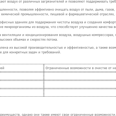
ют воздух от различных загрязнителей и позволяют поддерживать тре
ленности, позволяя эффективно очищать воздух от пыли, дыма, газов,
 химической промышленности, пищевой и фармацевтической отраслях, а
офисных зданиях для поддержания чистоты воздуха и создания комфорт
гие микроорганизмы из воздуха, что способствует улучшению качества 
 вентиляции и кондиционирования воздуха, воздушных компрессорах, 
ысоких объемах и скоростях потока.
влена их высокой производительностью и эффективностью, а также во
е для конкретных задач и требований.
лей
Ограниченные возможности в очистке от н
преимуществ, однако они также имеют свои ограниченные возможности