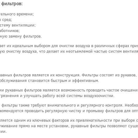
 фильтров:
тельного времени;
 сред;
стему вентиляции;
аботников;
ную замену фильтров.
ает их идеальным выбором для очистки воздуха в различных сферах при
 очистку воздуха, что делает их неотъемлемой частью систем вентиля
авных фильтров является их конструкция. Фильтры состоят из рукавов,
о обслуживания становится быстрым и эффективным.
 рукавных фильтров является возможность проводить частое очищение
агрязнения и улучшать работу всей системы воздухоочистки.
 фильтры также требуют внимательного и регулярного контроля. Необхо
екомендуется проводить регулярную чистку и промывку фильтров для оп
ляется одним из ключевых факторов их привлекательности при выборе 
уживание прямо на месте установки, рукавные фильтры позволяют сущ
нии.