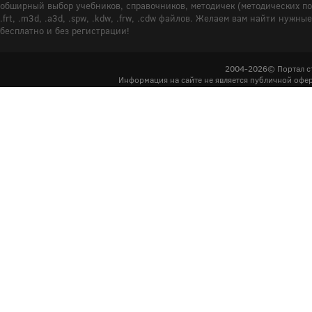
обширный выбор учебников, справочников, методичек (методических пособ
.frt, .m3d, .a3d, .spw, .kdw, .frw, .cdw файлов. Желаем вам найти ну
бесплатно и без регистрации!
2004-2026© Портал с
Информация на сайте не является публичной офер